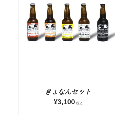
-
+
お買い物カゴに追加
QUICK VIEW
きょなんセット
¥
3,100
税込