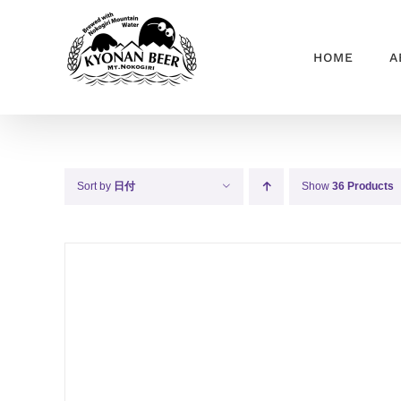
Skip
to
HOME
A
content
Sort by
日付
Show
36 Products