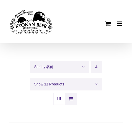
Skip
to
content
Sort by
名前
Show
12 Products