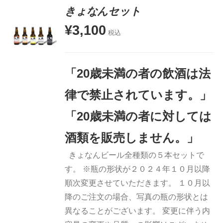
きょなんセット
-
+
¥
3,100
税込
お買い物
カゴに追
加
「20歳未満の者の飲酒は法
詳細
律で禁止されています。」
「20歳未満の者に対しては
酒類を販売しません。」
きょなんビール全種類の５本セットで
す。 ※瓶の形状が２０２４年１０月以降
順次変更させていただきます。 １０月以
降のご注文の場合、写真の瓶の形状とは
異なることがございます。 変更に伴う内