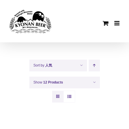
Skip
to
content
Sort by
人気
Show
12 Products