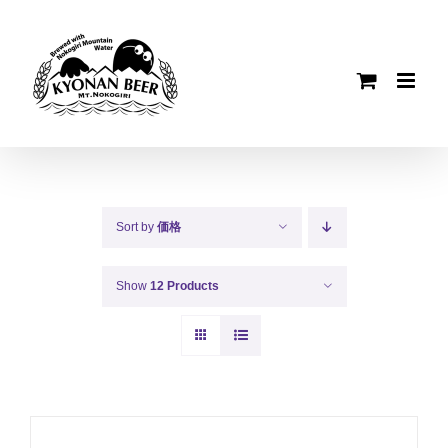
Skip
to
content
Sort by
価格
Show
12 Products