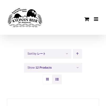
Skip
to
content
Sort by
レート
Show
12 Products