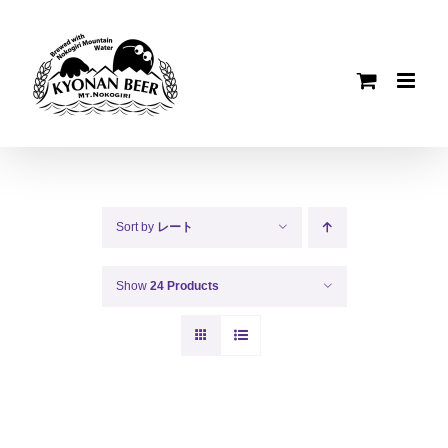
Skip
to
content
Sort by
レート
Show
24 Products