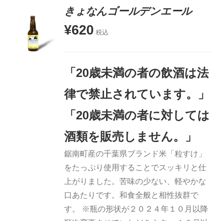
きょなんゴールデンエール
¥
620
税込
お買い物
カゴに追
加
「20歳未満の者の飲酒は法
詳細
律で禁止されています。」
「20歳未満の者に対しては
酒類を販売しません。」
鋸南町産の千葉県ブランド米「粒すけ」
をたっぷり使用することでスッキリと仕
上がりました。苦味の少ない、軽やかな
口あたりです。和食全般と相性抜群で
す。 ※瓶の形状が２０２４年１０月以降