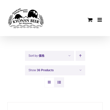
Skip
to
content
Sort by
価格
Show
36 Products