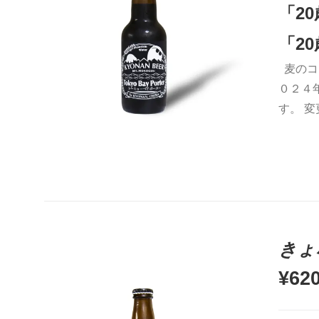
「2
5段階中
5.00
の評価
「2
麦のコ
お買い物カゴに追加
QUICK VIEW
０２４
す。 
きょ
¥
62