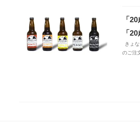
「2
「2
きょな
お買い物カゴに追加
QUICK VIEW
のご注