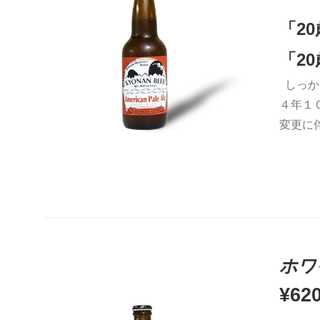
「2
「2
しっか
お買い物カゴに追加
QUICK VIEW
４年１
変更に
ホワ
¥
62