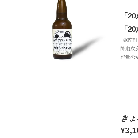
「2
「2
鋸南町
お買い物カゴに追加
QUICK VIEW
降順次
容量の
きょ
¥
3,1