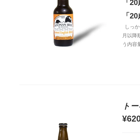
「2
「2
しっか
お買い物カゴに追加
QUICK VIEW
月以降
う内容
トー
¥
62