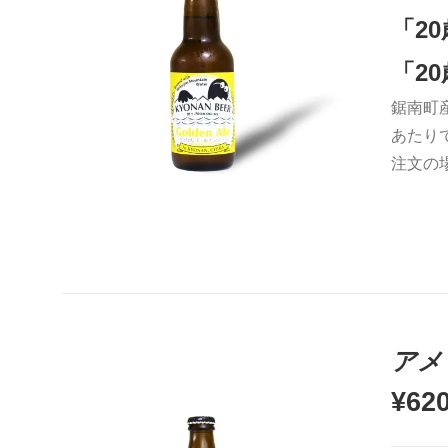
「2
「2
鋸南町
お買い物カゴに追加
QUICK VIEW
あたり
注文の
アメ
¥
62