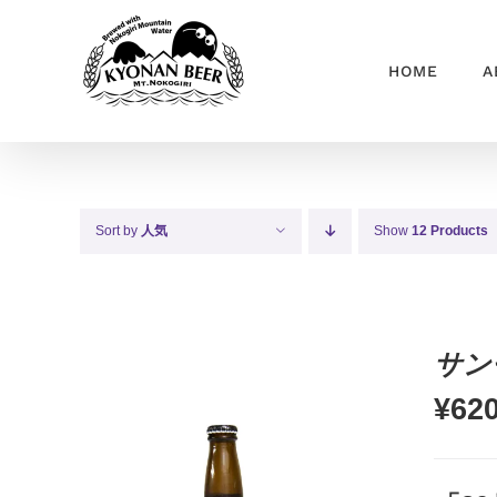
Skip
to
HOME
A
content
Sort by
人気
Show
12 Products
サン
¥
62