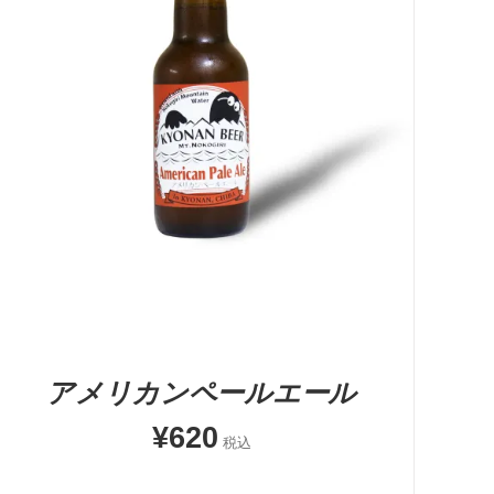
お買い物カゴに追加
QUICK VIEW
アメリカンペールエール
¥
620
税込