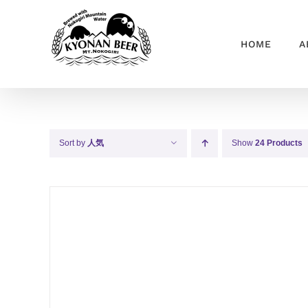
Skip
to
HOME
A
content
Sort by
人気
Show
24 Products