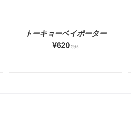
トーキョーベイポーター
¥
620
税込