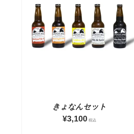
お買い物カゴに追加
QUICK VIEW
きょなんセット
¥
3,100
税込