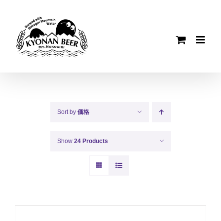
Skip
to
content
Sort by
価格
Show
24 Products