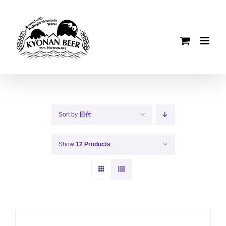
Skip
to
content
Sort by
日付
Show
12 Products