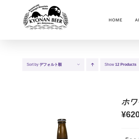
Skip
to
HOME
A
content
Sort by
デフォルト順
Show
12 Products
ホワ
¥
62