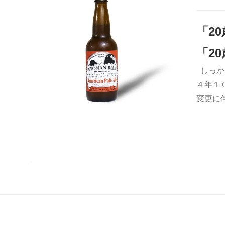
「2
「2
しっか
お買い物カゴに追加
QUICK VIEW
４年１
変更に