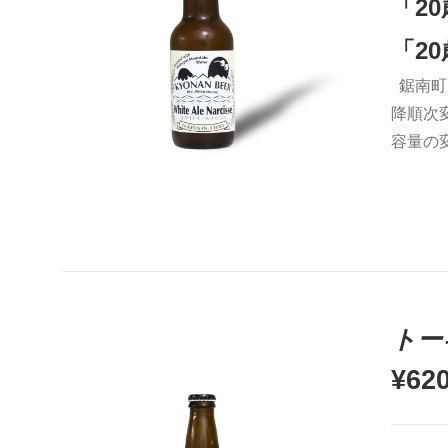
「2
「2
鋸南町
お買い物カゴに追加
QUICK VIEW
降順次
容量の
トー
¥
62