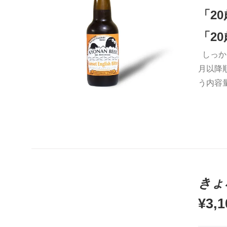
「2
「2
しっか
お買い物カゴに追加
QUICK VIEW
月以降
う内容
きょ
¥
3,1