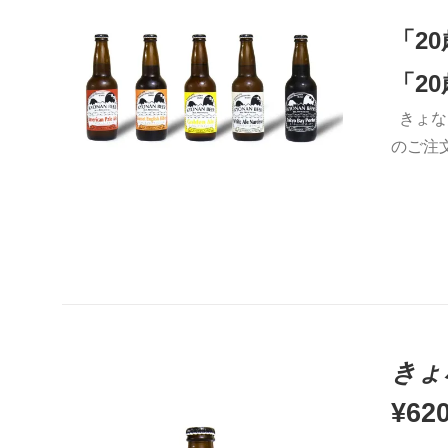
「2
「2
きょな
お買い物カゴに追加
QUICK VIEW
のご注
きょ
¥
62