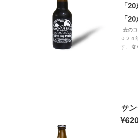
「2
5段階中
5.00
の評価
「2
麦のコ
お買い物カゴに追加
QUICK VIEW
０２４
す。 
サン
¥
62