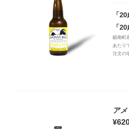
「2
「2
鋸南町
お買い物カゴに追加
QUICK VIEW
あたり
注文の
アメ
¥
62