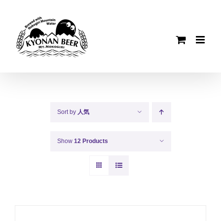
Skip
to
content
Sort by
人気
Show
12 Products