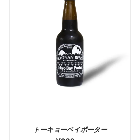
5段階中
5.00
の評価
お買い物カゴに追加
詳細
トーキョーベイポーター