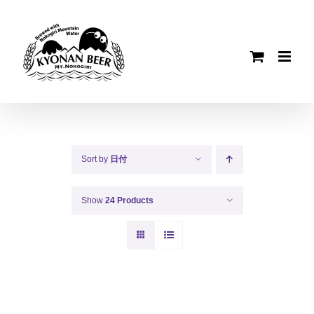
Skip
to
content
Sort by
日付
Show
24 Products