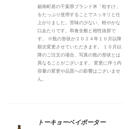
鋸南町産の千葉県ブランド米「粒すけ」
をたっぷり使用することでスッキリと仕
上がりました。苦味の少ない、軽やかな
口あたりです。和食全般と相性抜群で
す。 ※瓶の形状が２０２４年１０月以降
順次変更させていただきます。 １０月以
降のご注文の場合、写真の瓶の形状とは
異なることがございます。 変更に伴う内
容量の変更や品質への影響はございませ
ん。
5段階中
トーキョーベイポーター
5.00
の評価