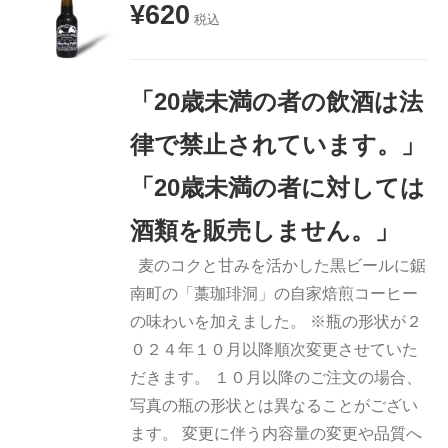
¥
620
税込
お買い物
カゴに追
加
「20歳未満の者の飲酒は法
詳細
律で禁止されています。」
「20歳未満の者に対しては
酒類を販売しません。」
麦のコクと甘みを活かした黒ビールに鋸
南町の「藁珈琲洞」の自家焙煎コーヒー
の味わいを加えました。 ※瓶の形状が２
０２４年１０月以降順次変更させていた
だきます。 １０月以降のご注文の場合、
写真の瓶の形状とは異なることがござい
ます。 変更に伴う内容量の変更や品質へ