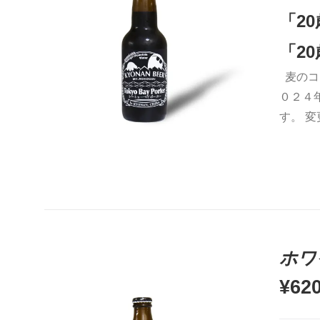
「2
5段階中
5.00
の評価
「2
麦のコ
お買い物カゴに追加
QUICK VIEW
０２４
す。 
ホワ
¥
62