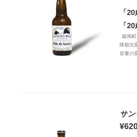
「2
「2
鋸南町
お買い物カゴに追加
QUICK VIEW
降順次
容量の
サン
¥
62