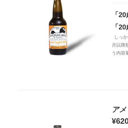
「2
「2
しっか
お買い物カゴに追加
QUICK VIEW
月以降
う内容
アメ
¥
62