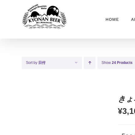
Skip
to
HOME
A
content
Sort by
日付
Show
24 Products
きょ
¥
3,1