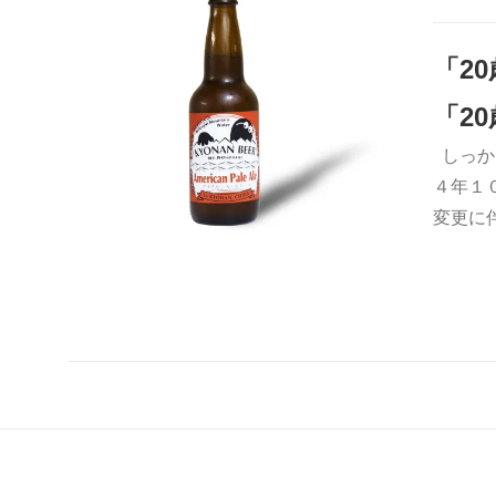
「2
「2
しっか
お買い物カゴに追加
QUICK VIEW
４年１
変更に