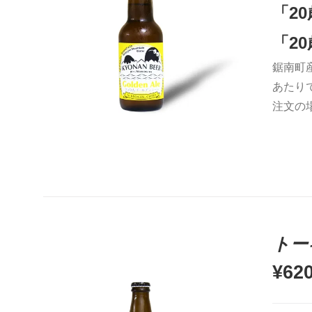
「2
「2
鋸南町
お買い物カゴに追加
QUICK VIEW
あたり
注文の
トー
¥
62