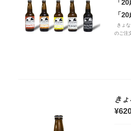
「2
「2
きょな
お買い物カゴに追加
QUICK VIEW
のご注
きょ
¥
62