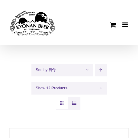
Skip
to
content
Sort by
日付
Show
12 Products