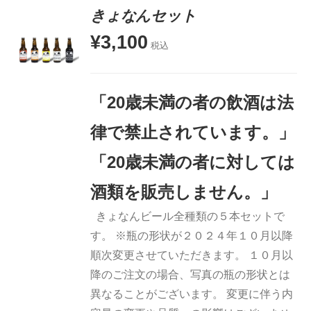
きょなんセット
¥
3,100
税込
お買い物
カゴに追
加
「20歳未満の者の飲酒は法
詳細
律で禁止されています。」
「20歳未満の者に対しては
酒類を販売しません。」
きょなんビール全種類の５本セットで
す。 ※瓶の形状が２０２４年１０月以降
順次変更させていただきます。 １０月以
降のご注文の場合、写真の瓶の形状とは
異なることがございます。 変更に伴う内