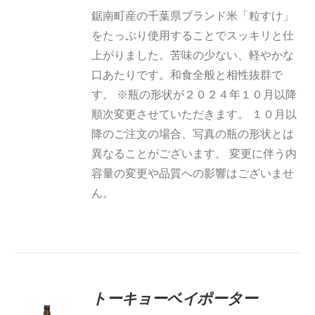
鋸南町産の千葉県ブランド米「粒すけ」
をたっぷり使用することでスッキリと仕
上がりました。苦味の少ない、軽やかな
口あたりです。和食全般と相性抜群で
す。 ※瓶の形状が２０２４年１０月以降
順次変更させていただきます。 １０月以
降のご注文の場合、写真の瓶の形状とは
異なることがございます。 変更に伴う内
容量の変更や品質への影響はございませ
ん。
5段階中
トーキョーベイポーター
5.00
の評価