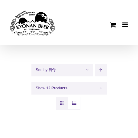
Skip
to
content
Sort by
日付
Show
12 Products