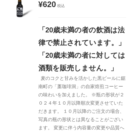
¥
620
税込
お買い物
カゴに追
加
「20歳未満の者の飲酒は法
詳細
律で禁止されています。」
「20歳未満の者に対しては
酒類を販売しません。」
麦のコクと甘みを活かした黒ビールに鋸
南町の「藁珈琲洞」の自家焙煎コーヒー
の味わいを加えました。 ※瓶の形状が２
０２４年１０月以降順次変更させていた
だきます。 １０月以降のご注文の場合、
写真の瓶の形状とは異なることがござい
ます。 変更に伴う内容量の変更や品質へ