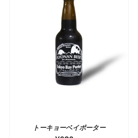
5段階中
5.00
の評価
お買い物カゴに追加
詳細
トーキョーベイポーター