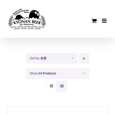
Skip
to
content
Sort by
名前
Show
24 Products