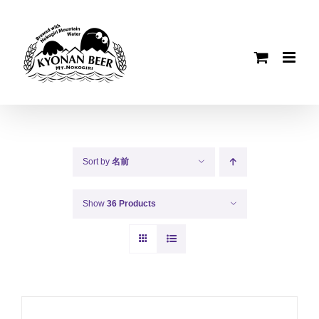
Skip
to
content
Sort by
名前
Show
36 Products