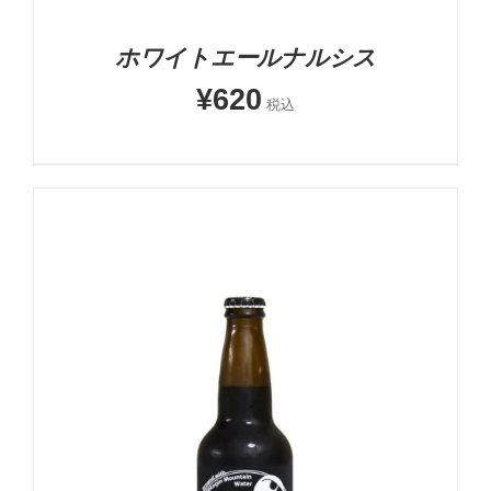
ホワイトエールナルシス
¥
620
税込
5段階中
5.00
の評価