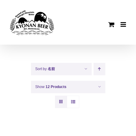
Skip
to
content
Sort by
名前
Show
12 Products