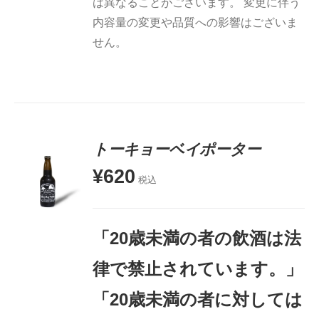
は異なることがございます。 変更に伴う
内容量の変更や品質への影響はございま
せん。
5段階中
トーキョーベイポーター
5.00
の評価
¥
620
税込
お買い物
カゴに追
加
「20歳未満の者の飲酒は法
詳細
律で禁止されています。」
「20歳未満の者に対しては