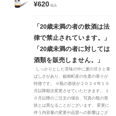
¥
620
お買い物
税込
カゴに追
加
詳細
「20歳未満の者の飲酒は法
律で禁止されています。」
「20歳未満の者に対しては
酒類を販売しません。」
しっかりとした苦味の中に麦の甘さと香
ばしさがあり、鋸南町産の生姜の香りが
特徴です。 ※瓶の形状が２０２４年１０
月以降順次変更させていただきます。 １
０月以降のご注文の場合、写真の瓶の形
状とは異なることがございます。 変更に
伴う内容量の変更や品質への影響はござ