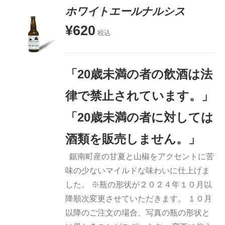
ホワイトエールナルシス
¥
620
税込
お買い物
カゴに追
加
「20歳未満の者の飲酒は法
詳細
律で禁止されています。」
「20歳未満の者に対しては
酒類を販売しません。」
鋸南町産の甘夏と山椒をアクセントに苦
味の少ないマイルドな味わいに仕上げま
した。 ※瓶の形状が２０２４年１０月以
降順次変更させていただきます。 １０月
以降のご注文の場合、写真の瓶の形状と