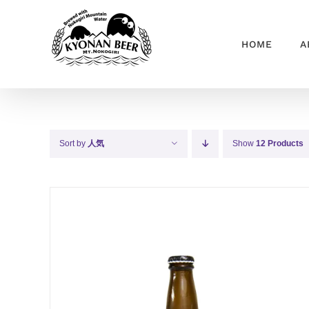
Skip
to
HOME
A
content
Sort by
人気
Show
12 Products