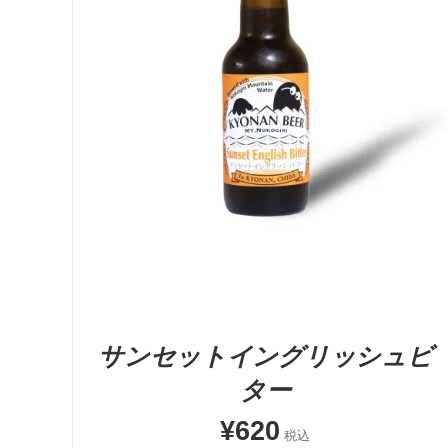
お買い物カゴに追加
QUICK VIEW
サンセットイングリッシュビ
ター
¥
620
税込