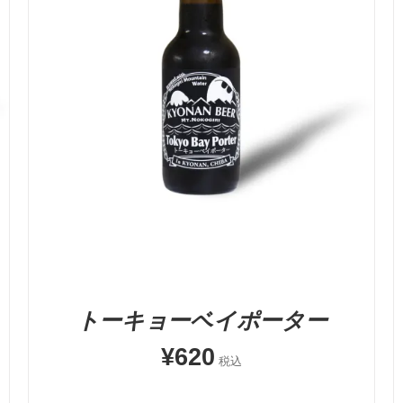
5段階中
5.00
の評価
お買い物カゴに追加
QUICK VIEW
トーキョーベイポーター
¥
620
税込