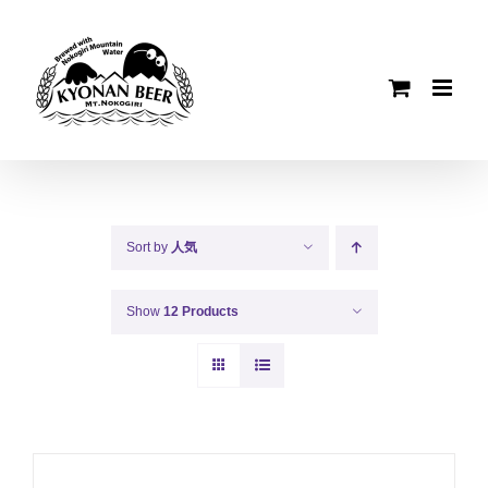
Skip
to
content
Sort by
人気
Show
12 Products