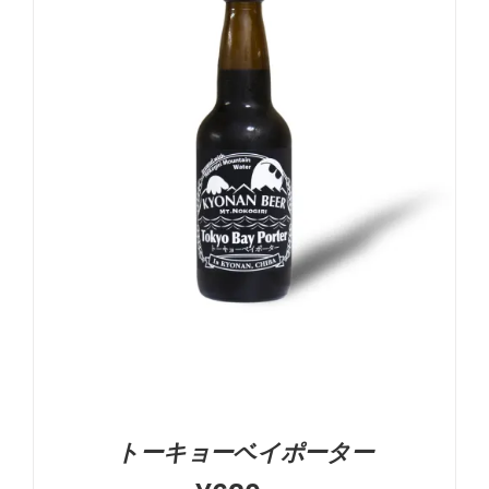
5段階中
5.00
の評価
お買い物カゴに追加
詳細
トーキョーベイポーター