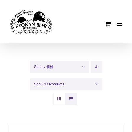
Skip
to
content
Sort by
価格
Show
12 Products