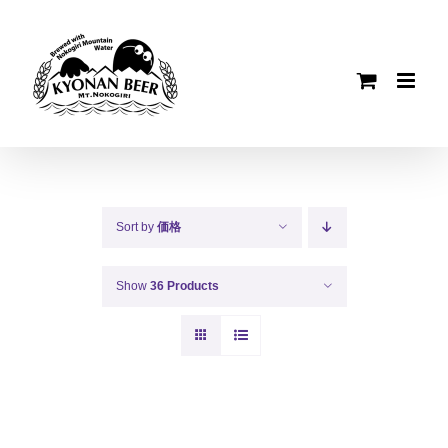
Skip
to
content
Sort by
価格
Show
36 Products