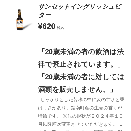
サンセットイングリッシュビ
ター
¥
620
お買い物
税込
カゴに追
加
詳細
「20歳未満の者の飲酒は法
律で禁止されています。」
「20歳未満の者に対しては
酒類を販売しません。」
しっかりとした苦味の中に麦の甘さと香
ばしさがあり、鋸南町産の生姜の香りが
特徴です。 ※瓶の形状が２０２４年１０
月以降順次変更させていただきます。 １