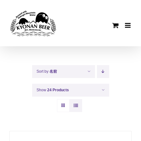
Skip
to
content
Sort by
名前
Show
24 Products