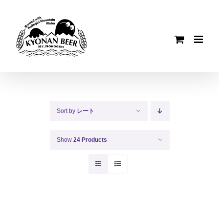
Skip
to
content
Sort by
レート
Show
24 Products