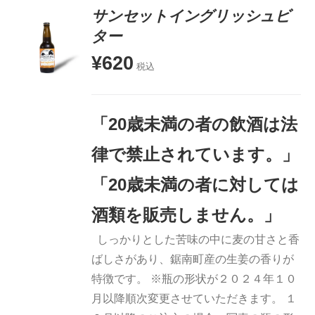
サンセットイングリッシュビ
ター
¥
620
お買い物
税込
カゴに追
加
詳細
「20歳未満の者の飲酒は法
律で禁止されています。」
「20歳未満の者に対しては
酒類を販売しません。」
しっかりとした苦味の中に麦の甘さと香
ばしさがあり、鋸南町産の生姜の香りが
特徴です。 ※瓶の形状が２０２４年１０
月以降順次変更させていただきます。 １