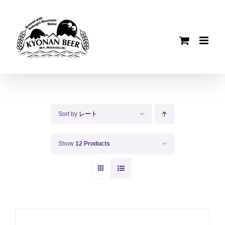
Skip
to
content
Sort by
レート
Show
12 Products