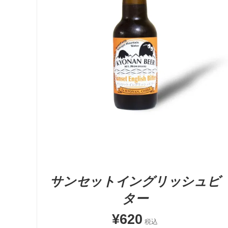
お買い物カゴに追加
QUICK VIEW
サンセットイングリッシュビ
ター
¥
620
税込