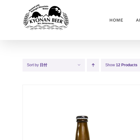
Skip
to
HOME
A
content
Sort by
日付
Show
12 Products