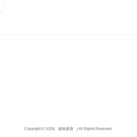
Copyright ©
2026| 鋸南麦酒
| All Rights Reserved