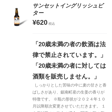
サンセットイングリッシュビ
ター
¥
620
お買い物
税込
カゴに追
加
詳細
「20歳未満の者の飲酒は法
律で禁止されています。」
「20歳未満の者に対しては
酒類を販売しません。」
しっかりとした苦味の中に麦の甘さと香
ばしさがあり、鋸南町産の生姜の香りが
特徴です。 ※瓶の形状が２０２４年１０
月以降順次変更させていただきます。 １