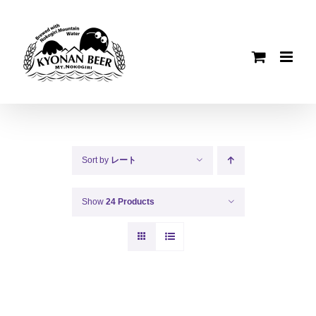
Skip
to
content
Sort by
レート
Show
24 Products