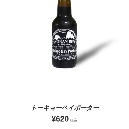
5段階中
5.00
の評価
-
+
お買い物カゴに追加
詳細
トーキョーベイポーター
¥
620
税込