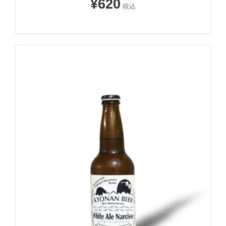
¥
620
税込
-
+
お買い物カゴに追加
詳細