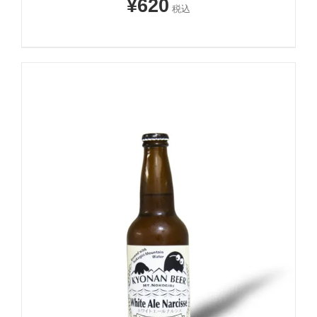
¥
620
税込
-
+
お買い物カゴに追加
詳細