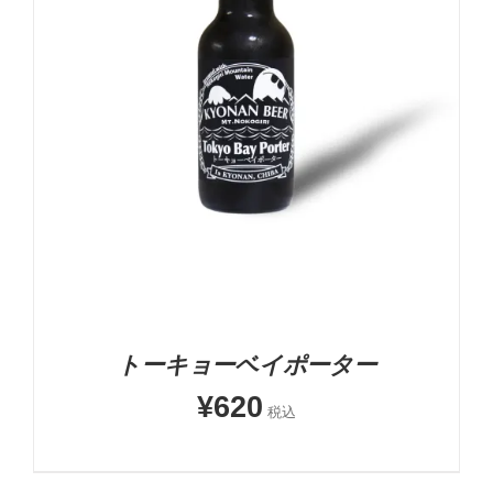
5段階中
5.00
の評価
-
+
お買い物カゴに追加
詳細
トーキョーベイポーター
¥
620
税込