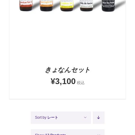
詳細
きょなんセット
¥
3,100
税込
Sort by
レート