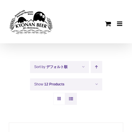
Skip
to
content
Sort by
デフォルト順
Show
12 Products