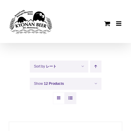
Skip
to
content
Sort by
レート
Show
12 Products