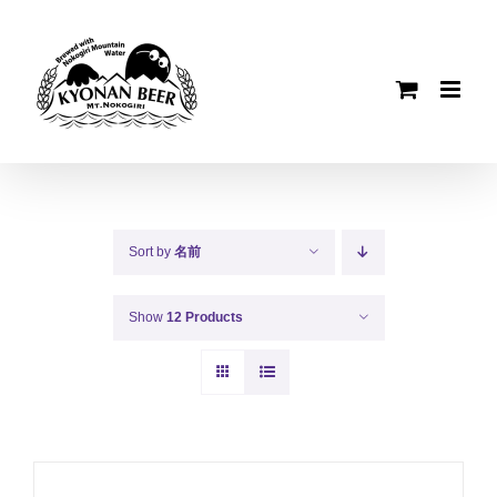
Skip
to
content
Sort by
名前
Show
12 Products