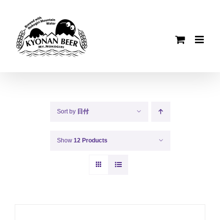
Skip
to
content
Sort by
日付
Show
12 Products