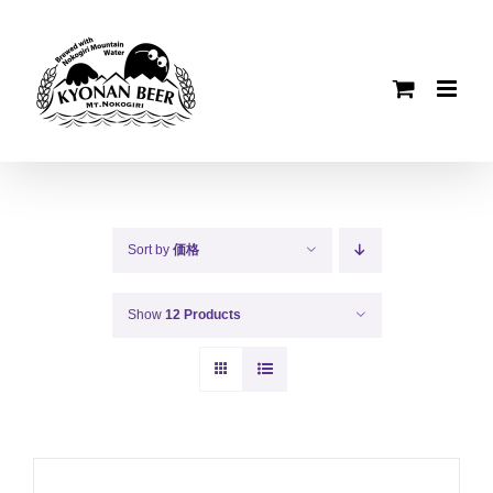
Skip
to
content
Sort by
価格
Show
12 Products