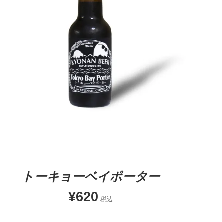
5段階中
5.00
の評価
お買い物カゴに追加
QUICK VIEW
トーキョーベイポーター
¥
620
税込