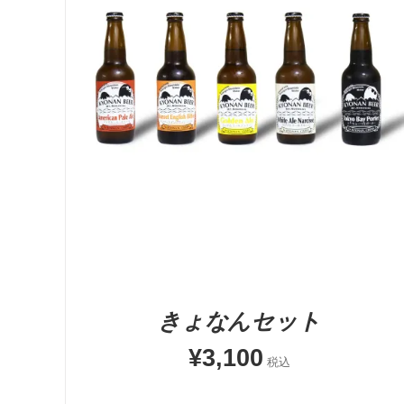
お買い物カゴに追加
QUICK VIEW
きょなんセット
¥
3,100
税込