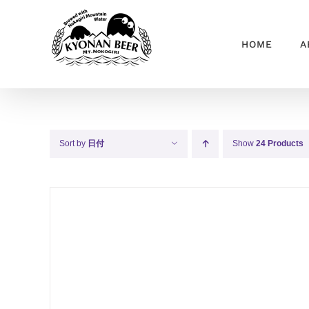
Skip
to
HOME
A
content
Sort by
日付
Show
24 Products