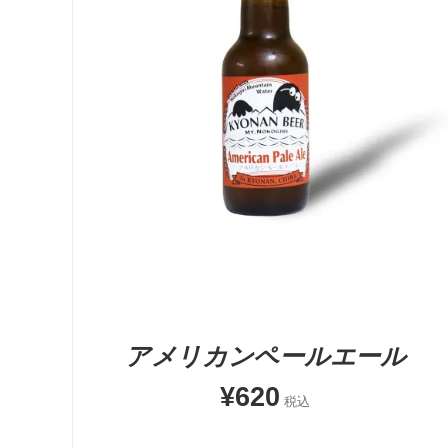
お買い物カゴに追加
QUICK VIEW
アメリカンペールエール
¥
620
税込