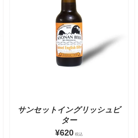
お買い物カゴに追加
QUICK VIEW
サンセットイングリッシュビ
ター
¥
620
税込