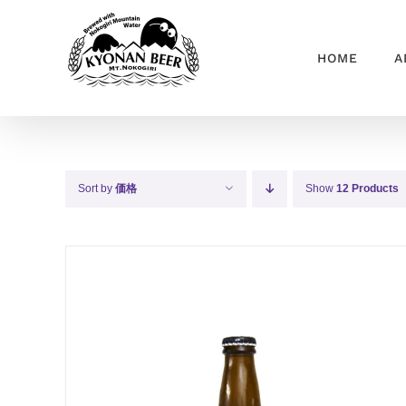
Skip
to
HOME
A
content
Sort by
価格
Show
12 Products