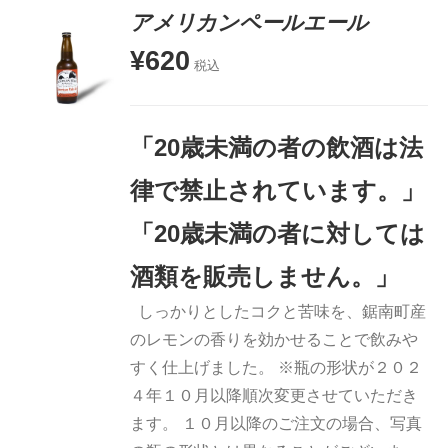
アメリカンペールエール
¥
620
税込
お買い物
カゴに追
加
「20歳未満の者の飲酒は法
詳細
律で禁止されています。」
「20歳未満の者に対しては
酒類を販売しません。」
しっかりとしたコクと苦味を、鋸南町産
のレモンの香りを効かせることで飲みや
すく仕上げました。 ※瓶の形状が２０２
４年１０月以降順次変更させていただき
ます。 １０月以降のご注文の場合、写真