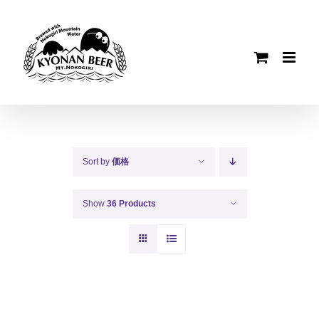
Skip
to
content
Sort by
価格
Show
36 Products