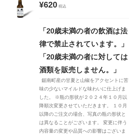
¥
620
税込
お買い物
カゴに追
加
「20歳未満の者の飲酒は法
詳細
律で禁止されています。」
「20歳未満の者に対しては
酒類を販売しません。」
鋸南町産の甘夏と山椒をアクセントに苦
味の少ないマイルドな味わいに仕上げま
した。 ※瓶の形状が２０２４年１０月以
降順次変更させていただきます。 １０月
以降のご注文の場合、写真の瓶の形状と
は異なることがございます。 変更に伴う
内容量の変更や品質への影響はございま