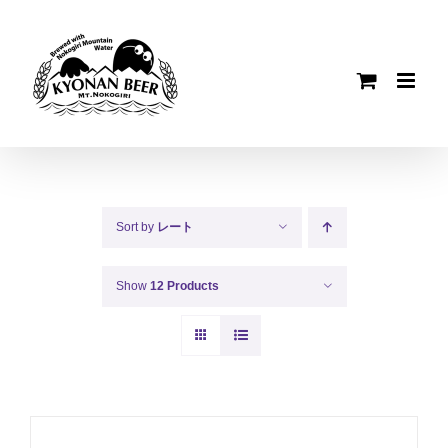
Skip
to
content
Sort by
レート
Show
12 Products