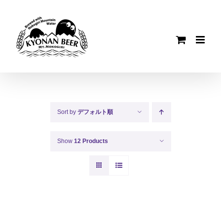
Skip
to
content
Sort by
デフォルト順
Show
12 Products