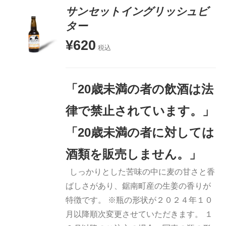
サンセットイングリッシュビ
ター
¥
620
お買い物
税込
カゴに追
加
詳細
「20歳未満の者の飲酒は法
律で禁止されています。」
「20歳未満の者に対しては
酒類を販売しません。」
しっかりとした苦味の中に麦の甘さと香
ばしさがあり、鋸南町産の生姜の香りが
特徴です。 ※瓶の形状が２０２４年１０
月以降順次変更させていただきます。 １