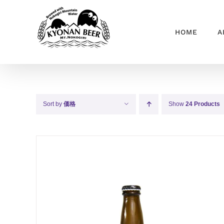
Skip
to
HOME
A
content
Sort by
価格
Show
24 Products