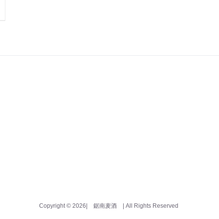
Copyright ©
2026| 鋸南麦酒
| All Rights Reserved