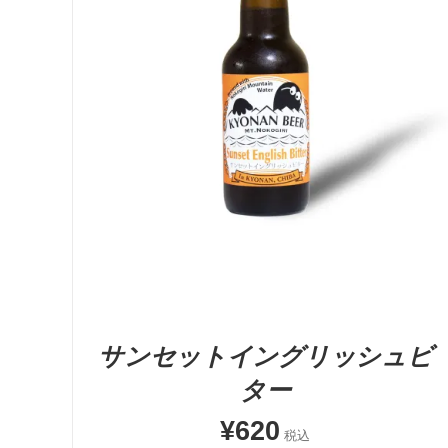
お買い物カゴに追加
QUICK VIEW
サンセットイングリッシュビ
ター
¥
620
税込